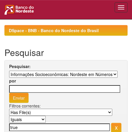
Skip
navigation
DSpace - BNB - Banco do Nordeste do Brasil
Pesquisar
Pesquisar:
por
Filtros correntes: