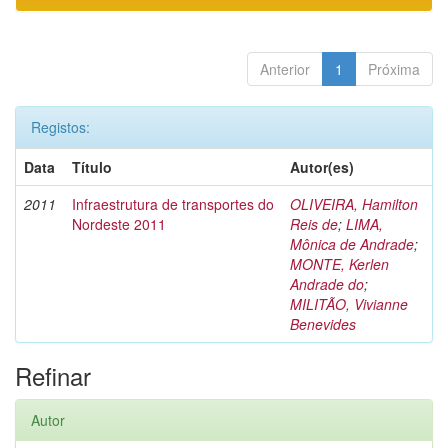
Anterior
1
Próxima
Registos:
Data
Título
Autor(es)
2011
Infraestrutura de transportes do
OLIVEIRA, Hamilton
Nordeste 2011
Reis de
;
LIMA,
Mônica de Andrade
;
MONTE, Kerlen
Andrade do
;
MILITÃO, Vivianne
Benevides
Refinar
Autor