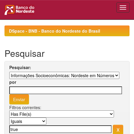
Skip
navigation
DSpace - BNB - Banco do Nordeste do Brasil
Pesquisar
Pesquisar:
por
Filtros correntes: