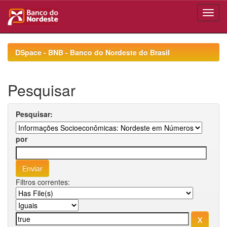
Skip
navigation
DSpace - BNB - Banco do Nordeste do Brasil
Pesquisar
Pesquisar:
por
Filtros correntes: