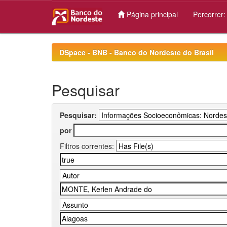
Página principal
Percorrer
Skip
navigation
DSpace - BNB - Banco do Nordeste do Brasil
Pesquisar
Pesquisar:
por
Filtros correntes: