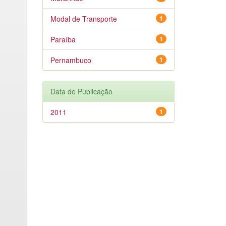
Modal de Transporte
1
Paraíba
1
Pernambuco
1
Data de Publicação
2011
1