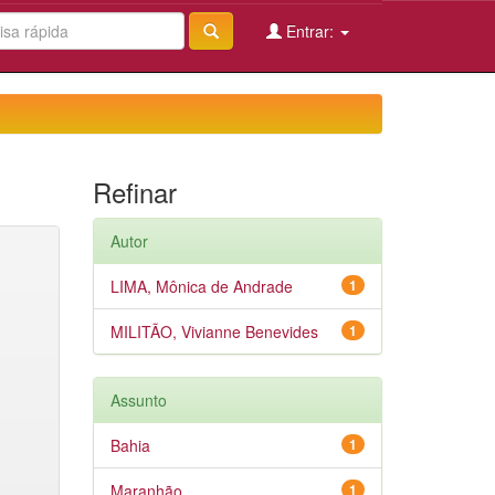
Entrar:
Refinar
Autor
LIMA, Mônica de Andrade
1
MILITÃO, Vivianne Benevides
1
Assunto
Bahia
1
Maranhão
1