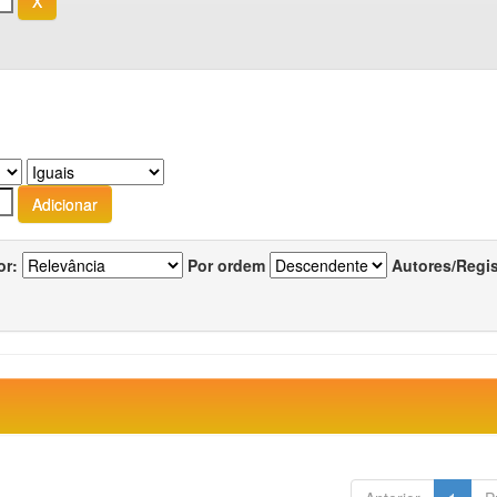
or:
Por ordem
Autores/Regi