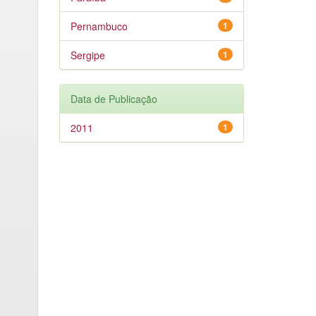
Pernambuco
1
Sergipe
1
Data de Publicação
2011
1