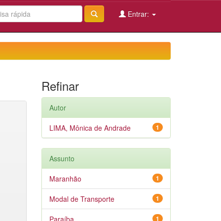
Entrar:
Refinar
Autor
LIMA, Mônica de Andrade
1
Assunto
Maranhão
1
Modal de Transporte
1
Paraíba
1