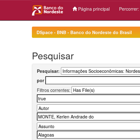
Página principal
Percorrer
Skip
navigation
DSpace - BNB - Banco do Nordeste do Brasil
Pesquisar
Pesquisar:
por
Filtros correntes: