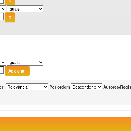
or:
Por ordem
Autores/Regi