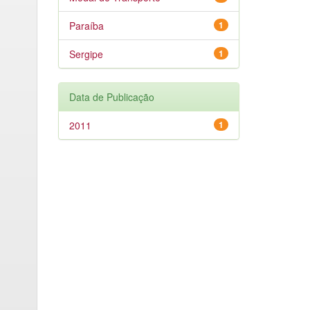
Paraíba
1
Sergipe
1
Data de Publicação
2011
1