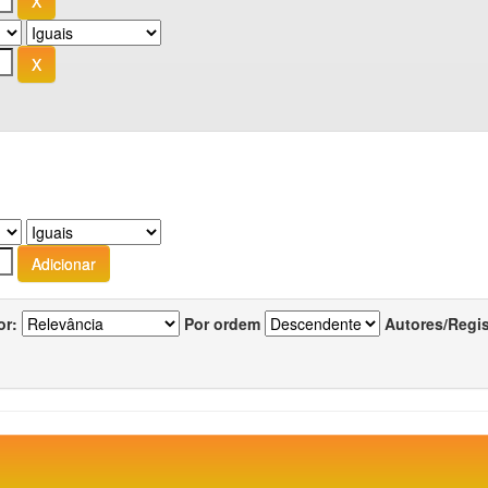
or:
Por ordem
Autores/Regi