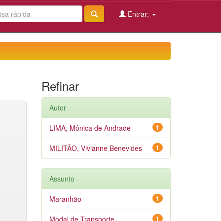
Entrar:
Refinar
Autor
LIMA, Mônica de Andrade
1
MILITÃO, Vivianne Benevides
1
Assunto
Maranhão
1
Modal de Transporte
1