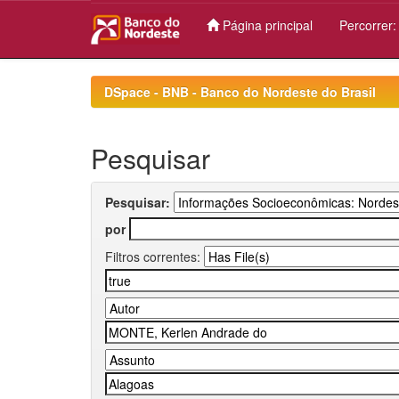
Página principal
Percorrer
Skip
navigation
DSpace - BNB - Banco do Nordeste do Brasil
Pesquisar
Pesquisar:
por
Filtros correntes: