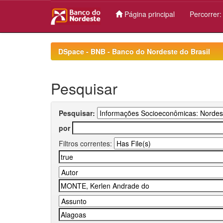
Página principal
Percorrer
Skip
navigation
DSpace - BNB - Banco do Nordeste do Brasil
Pesquisar
Pesquisar:
por
Filtros correntes: