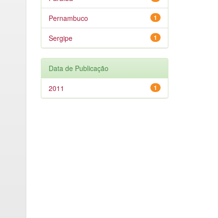
Pernambuco
1
Sergipe
1
Data de Publicação
2011
1