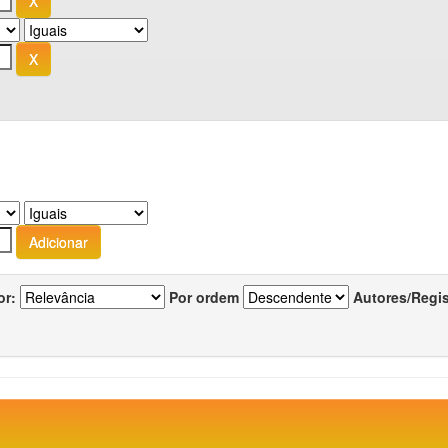
or:
Por ordem
Autores/Regi