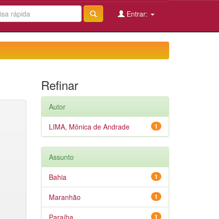
Entrar:
Refinar
Autor
LIMA, Mônica de Andrade
1
Assunto
Bahia
1
Maranhão
1
Paraíba
1