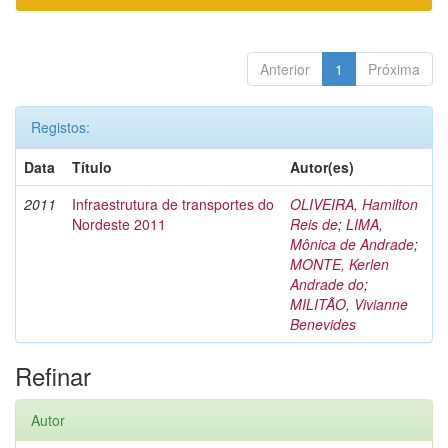
Anterior
1
Próxima
Registos:
Data
Título
Autor(es)
2011
Infraestrutura de transportes do
OLIVEIRA, Hamilton
Nordeste 2011
Reis de
;
LIMA,
Mônica de Andrade
;
MONTE, Kerlen
Andrade do
;
MILITÃO, Vivianne
Benevides
Refinar
Autor