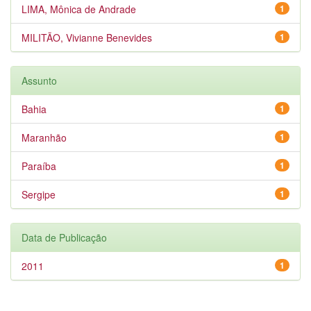
LIMA, Mônica de Andrade
1
MILITÃO, Vivianne Benevides
1
Assunto
Bahia
1
Maranhão
1
Paraíba
1
Sergipe
1
Data de Publicação
2011
1