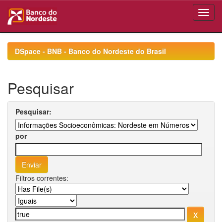
Skip
navigation
DSpace - BNB - Banco do Nordeste do Brasil
Pesquisar
Pesquisar:
por
Filtros correntes: