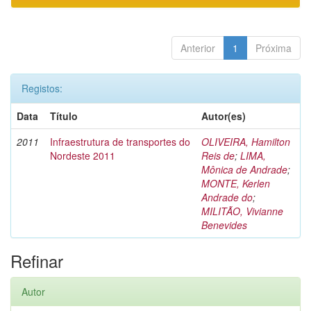
Anterior
1
Próxima
Registos:
Data
Título
Autor(es)
2011
Infraestrutura de transportes do
OLIVEIRA, Hamilton
Nordeste 2011
Reis de
;
LIMA,
Mônica de Andrade
;
MONTE, Kerlen
Andrade do
;
MILITÃO, Vivianne
Benevides
Refinar
Autor