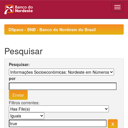
Skip
navigation
DSpace - BNB - Banco do Nordeste do Brasil
Pesquisar
Pesquisar:
por
Filtros correntes: