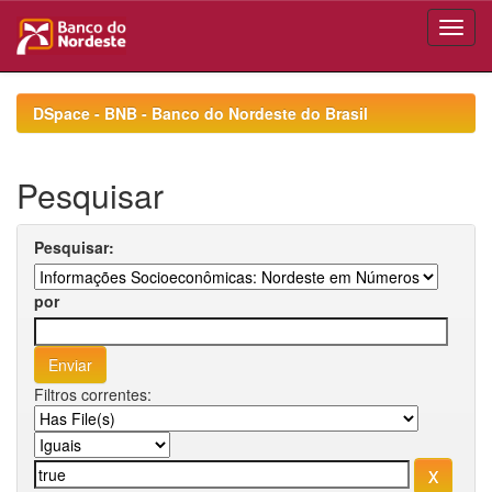
Skip
navigation
DSpace - BNB - Banco do Nordeste do Brasil
Pesquisar
Pesquisar:
por
Filtros correntes: