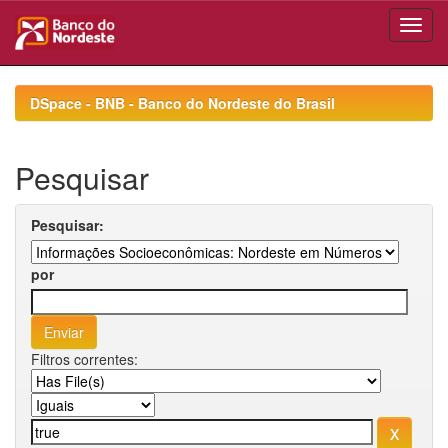
Skip
navigation
DSpace - BNB - Banco do Nordeste do Brasil
Pesquisar
Pesquisar:
por
Filtros correntes: