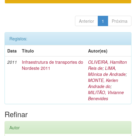
Anterior
1
Próxima
Registos:
Data
Título
Autor(es)
2011
Infraestrutura de transportes do
OLIVEIRA, Hamilton
Nordeste 2011
Reis de
;
LIMA,
Mônica de Andrade
;
MONTE, Kerlen
Andrade do
;
MILITÃO, Vivianne
Benevides
Refinar
Autor