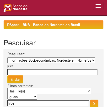
Skip
navigation
DSpace - BNB - Banco do Nordeste do Brasil
Pesquisar
Pesquisar:
por
Filtros correntes: