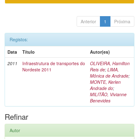
Anterior
1
Próxima
Registos:
Data
Título
Autor(es)
2011
Infraestrutura de transportes do
OLIVEIRA, Hamilton
Nordeste 2011
Reis de
;
LIMA,
Mônica de Andrade
;
MONTE, Kerlen
Andrade do
;
MILITÃO, Vivianne
Benevides
Refinar
Autor