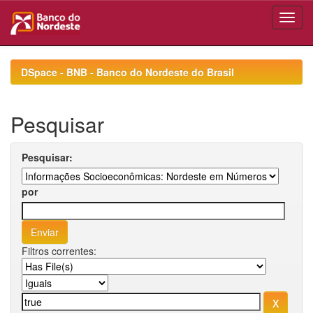
Skip
navigation
DSpace - BNB - Banco do Nordeste do Brasil
Pesquisar
Pesquisar:
por
Filtros correntes: