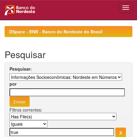
Skip
navigation
DSpace - BNB - Banco do Nordeste do Brasil
Pesquisar
Pesquisar:
por
Filtros correntes: