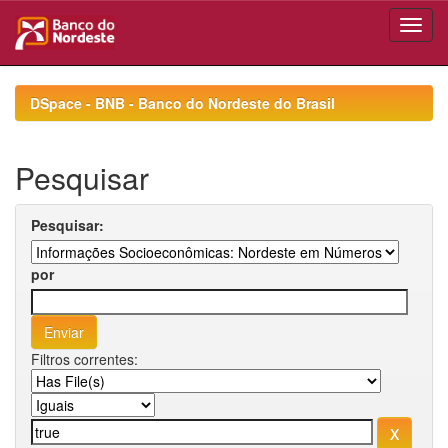
Skip
navigation
DSpace - BNB - Banco do Nordeste do Brasil
Pesquisar
Pesquisar:
por
Filtros correntes: