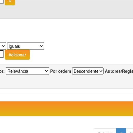
or:
Por ordem
Autores/Regi