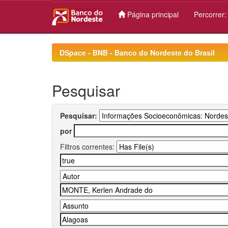
Página principal
Percorrer
Skip
navigation
DSpace - BNB - Banco do Nordeste do Brasil
Pesquisar
Pesquisar:
por
Filtros correntes: