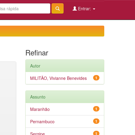
Entrar:
Refinar
Autor
MILITÃO, Vivianne Benevides
1
Assunto
Maranhão
1
Pernambuco
1
Sergipe
1