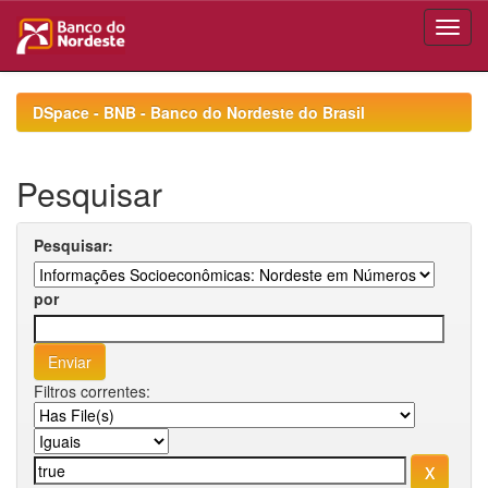
Skip
navigation
DSpace - BNB - Banco do Nordeste do Brasil
Pesquisar
Pesquisar:
por
Filtros correntes: