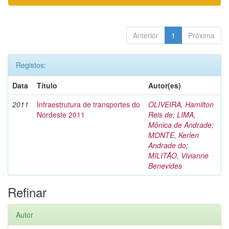
Anterior
1
Próxima
Registos:
Data
Título
Autor(es)
2011
Infraestrutura de transportes do
OLIVEIRA, Hamilton
Nordeste 2011
Reis de
;
LIMA,
Mônica de Andrade
;
MONTE, Kerlen
Andrade do
;
MILITÃO, Vivianne
Benevides
Refinar
Autor