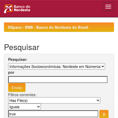
Skip
navigation
DSpace - BNB - Banco do Nordeste do Brasil
Pesquisar
Pesquisar:
por
Filtros correntes: