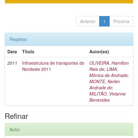
Anterior
1
Próxima
Registos:
Data
Título
Autor(es)
2011
Infraestrutura de transportes do
OLIVEIRA, Hamilton
Nordeste 2011
Reis de
;
LIMA,
Mônica de Andrade
;
MONTE, Kerlen
Andrade do
;
MILITÃO, Vivianne
Benevides
Refinar
Autor