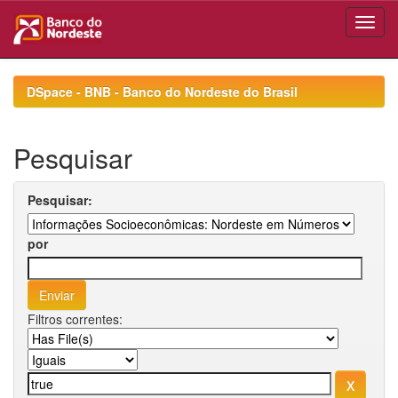
Skip
navigation
DSpace - BNB - Banco do Nordeste do Brasil
Pesquisar
Pesquisar:
por
Filtros correntes: