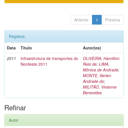
Anterior
1
Próxima
Registos:
Data
Título
Autor(es)
2011
Infraestrutura de transportes do
OLIVEIRA, Hamilton
Nordeste 2011
Reis de
;
LIMA,
Mônica de Andrade
;
MONTE, Kerlen
Andrade do
;
MILITÃO, Vivianne
Benevides
Refinar
Autor