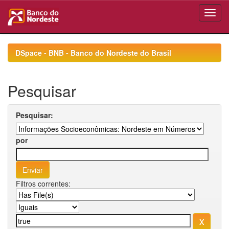
Skip
navigation
DSpace - BNB - Banco do Nordeste do Brasil
Pesquisar
Pesquisar:
por
Filtros correntes: