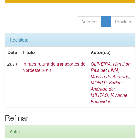
Anterior
1
Próxima
Registos:
Data
Título
Autor(es)
2011
Infraestrutura de transportes do
OLIVEIRA, Hamilton
Nordeste 2011
Reis de
;
LIMA,
Mônica de Andrade
;
MONTE, Kerlen
Andrade do
;
MILITÃO, Vivianne
Benevides
Refinar
Autor