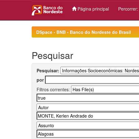
Página principal
Percorrer
Skip
navigation
DSpace - BNB - Banco do Nordeste do Brasil
Pesquisar
Pesquisar:
por
Filtros correntes: