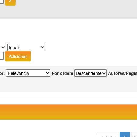
or:
Por ordem
Autores/Regi