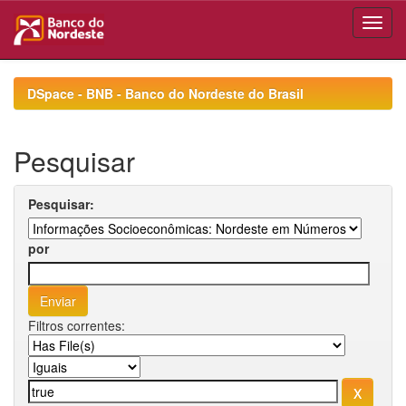
Skip
navigation
DSpace - BNB - Banco do Nordeste do Brasil
Pesquisar
Pesquisar:
por
Filtros correntes: