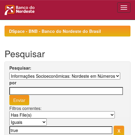
Skip
navigation
DSpace - BNB - Banco do Nordeste do Brasil
Pesquisar
Pesquisar:
por
Filtros correntes: