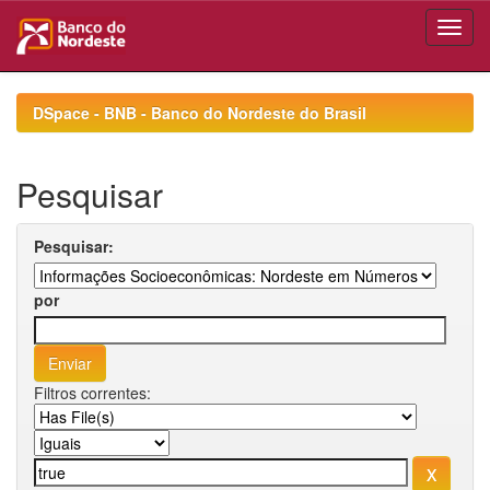
Skip
navigation
DSpace - BNB - Banco do Nordeste do Brasil
Pesquisar
Pesquisar:
por
Filtros correntes: