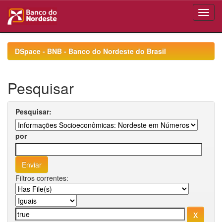
Skip
navigation
DSpace - BNB - Banco do Nordeste do Brasil
Pesquisar
Pesquisar:
por
Filtros correntes: