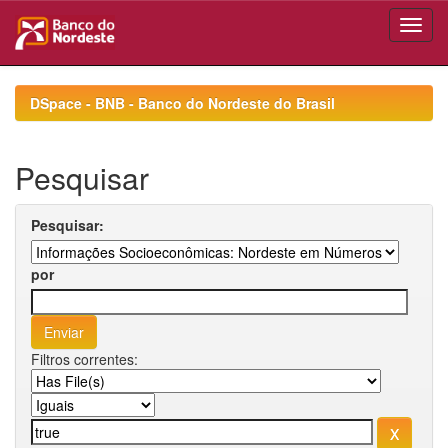
Skip
navigation
DSpace - BNB - Banco do Nordeste do Brasil
Pesquisar
Pesquisar:
por
Filtros correntes: