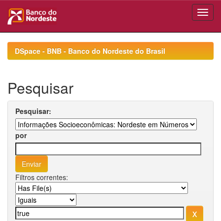
Skip
navigation
DSpace - BNB - Banco do Nordeste do Brasil
Pesquisar
Pesquisar:
por
Filtros correntes: