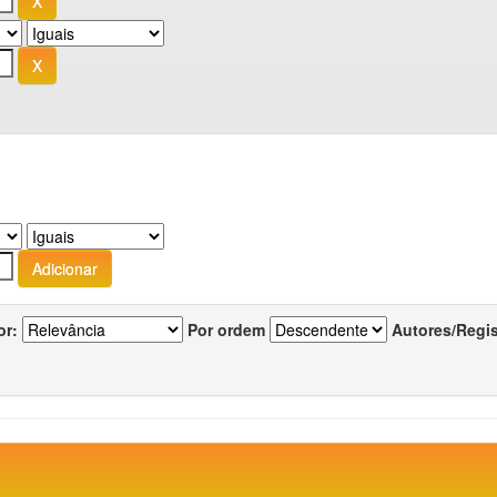
or:
Por ordem
Autores/Regi