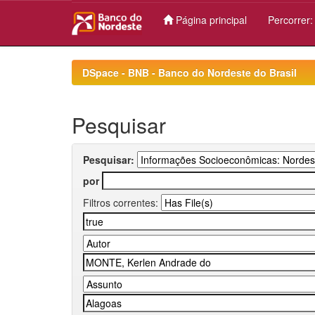
Página principal
Percorrer
Skip
navigation
DSpace - BNB - Banco do Nordeste do Brasil
Pesquisar
Pesquisar:
por
Filtros correntes: