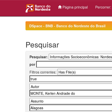
Página principal
Percorrer
Skip
navigation
DSpace - BNB - Banco do Nordeste do Brasil
Pesquisar
Pesquisar:
por
Filtros correntes: