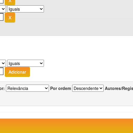
or:
Por ordem
Autores/Regi