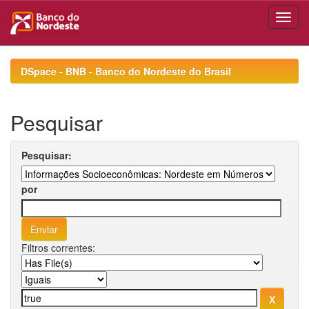
Skip
navigation
DSpace - BNB - Banco do Nordeste do Brasil
Pesquisar
Pesquisar:
por
Filtros correntes: