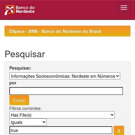
Skip
navigation
DSpace - BNB - Banco do Nordeste do Brasil
Pesquisar
Pesquisar:
por
Filtros correntes: