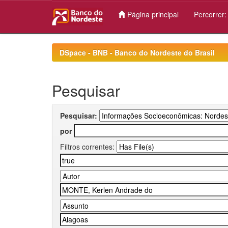
Página principal
Percorrer
Skip
navigation
DSpace - BNB - Banco do Nordeste do Brasil
Pesquisar
Pesquisar:
por
Filtros correntes: