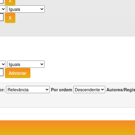
or:
Por ordem
Autores/Regi