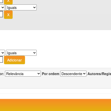
or:
Por ordem
Autores/Regi