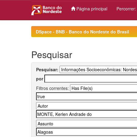
Página principal
Percorrer
Skip
navigation
DSpace - BNB - Banco do Nordeste do Brasil
Pesquisar
Pesquisar:
por
Filtros correntes: