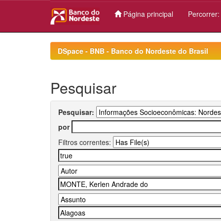
Página principal
Percorrer
Skip
navigation
DSpace - BNB - Banco do Nordeste do Brasil
Pesquisar
Pesquisar:
por
Filtros correntes: