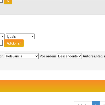
or:
Por ordem
Autores/Regi