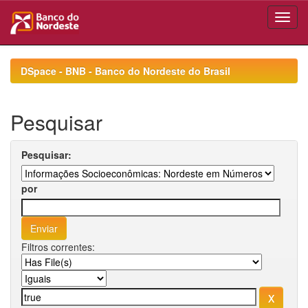
Skip
navigation
DSpace - BNB - Banco do Nordeste do Brasil
Pesquisar
Pesquisar:
por
Filtros correntes: