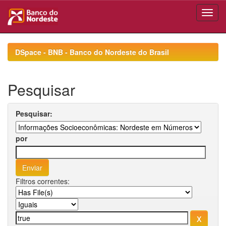
Skip
navigation
DSpace - BNB - Banco do Nordeste do Brasil
Pesquisar
Pesquisar:
por
Filtros correntes: