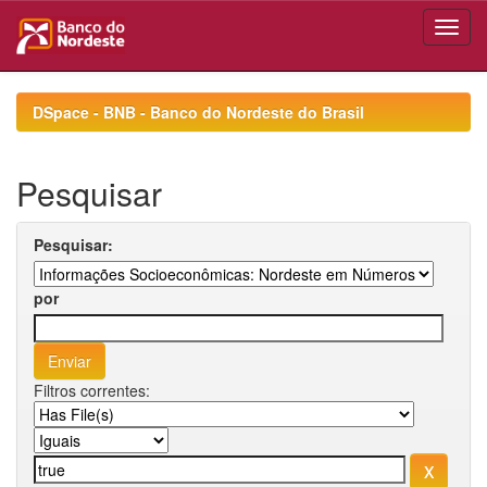
Skip
navigation
DSpace - BNB - Banco do Nordeste do Brasil
Pesquisar
Pesquisar:
por
Filtros correntes: