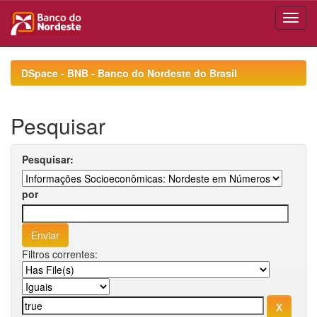
Skip
navigation
DSpace - BNB - Banco do Nordeste do Brasil
Pesquisar
Pesquisar:
por
Filtros correntes: