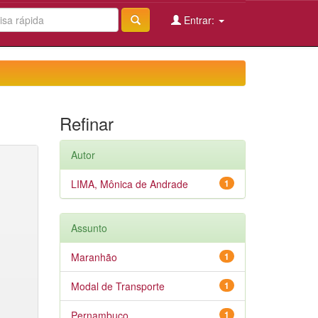
Entrar:
Refinar
Autor
LIMA, Mônica de Andrade
1
Assunto
Maranhão
1
Modal de Transporte
1
Pernambuco
1