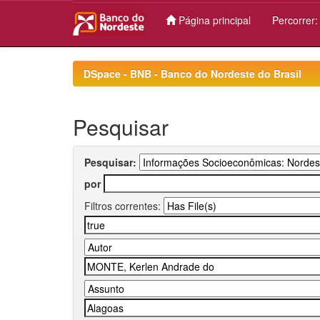
Página principal
Percorrer
Skip
navigation
DSpace - BNB - Banco do Nordeste do Brasil
Pesquisar
Pesquisar:
por
Filtros correntes: