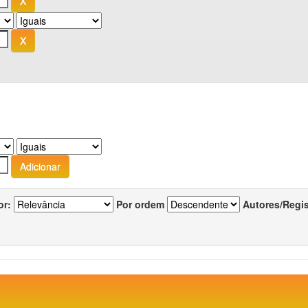
or:
Por ordem
Autores/Regi