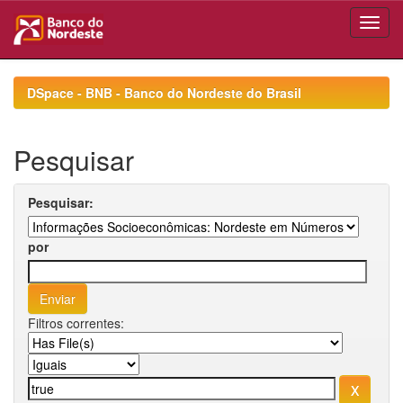
Skip
navigation
DSpace - BNB - Banco do Nordeste do Brasil
Pesquisar
Pesquisar:
por
Filtros correntes: