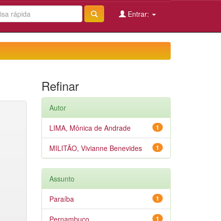
Entrar:
Refinar
Autor
LIMA, Mônica de Andrade
1
MILITÃO, Vivianne Benevides
1
Assunto
Paraíba
1
Pernambuco
1