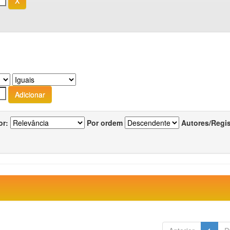
or:
Por ordem
Autores/Regi