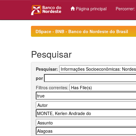
Página principal
Percorrer
Skip
navigation
DSpace - BNB - Banco do Nordeste do Brasil
Pesquisar
Pesquisar:
por
Filtros correntes: