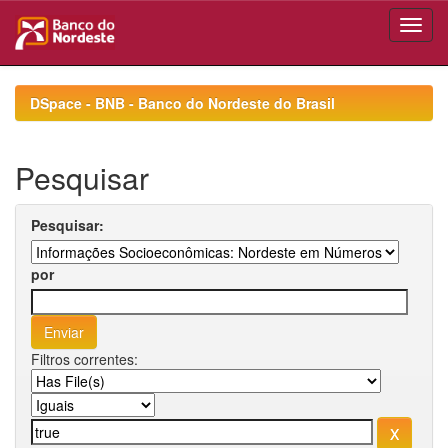
Skip
navigation
DSpace - BNB - Banco do Nordeste do Brasil
Pesquisar
Pesquisar:
por
Filtros correntes: