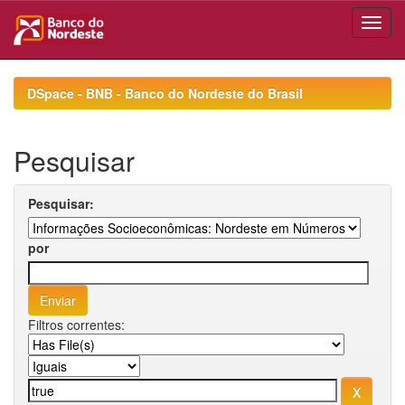
Skip
navigation
DSpace - BNB - Banco do Nordeste do Brasil
Pesquisar
Pesquisar:
por
Filtros correntes: