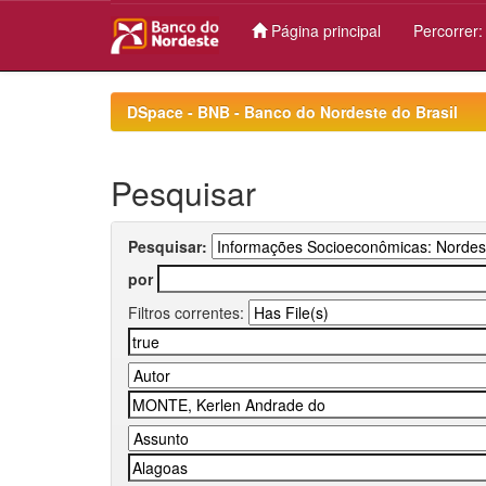
Página principal
Percorrer
Skip
navigation
DSpace - BNB - Banco do Nordeste do Brasil
Pesquisar
Pesquisar:
por
Filtros correntes: