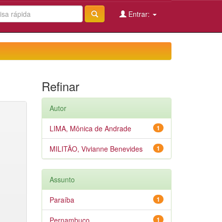
Entrar:
Refinar
Autor
LIMA, Mônica de Andrade
1
MILITÃO, Vivianne Benevides
1
Assunto
Paraíba
1
Pernambuco
1