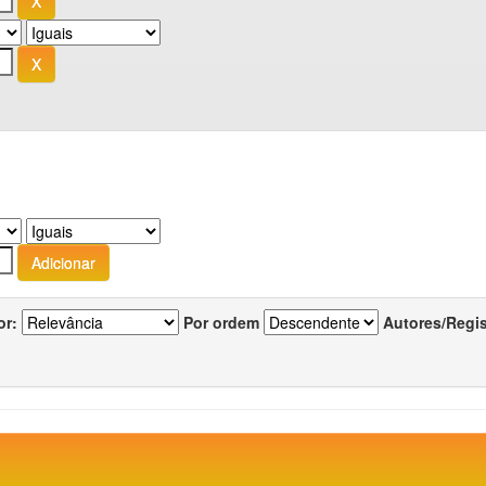
or:
Por ordem
Autores/Regi