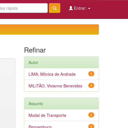
Entrar:
Refinar
Autor
LIMA, Mônica de Andrade
1
MILITÃO, Vivianne Benevides
1
Assunto
Modal de Transporte
1
Pernambuco
1