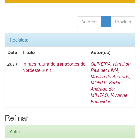
Anterior
1
Próxima
Registos:
Data
Título
Autor(es)
2011
Infraestrutura de transportes do
OLIVEIRA, Hamilton
Nordeste 2011
Reis de
;
LIMA,
Mônica de Andrade
;
MONTE, Kerlen
Andrade do
;
MILITÃO, Vivianne
Benevides
Refinar
Autor