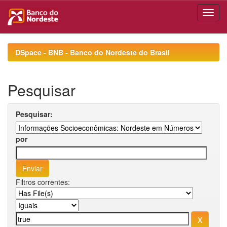
Skip
navigation
DSpace - BNB - Banco do Nordeste do Brasil
Pesquisar
Pesquisar:
por
Filtros correntes: