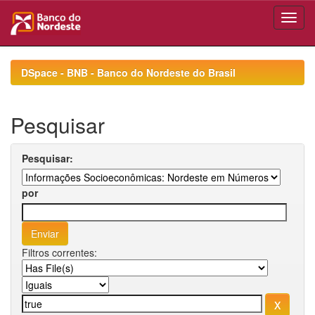
Skip
navigation
DSpace - BNB - Banco do Nordeste do Brasil
Pesquisar
Pesquisar:
por
Filtros correntes: