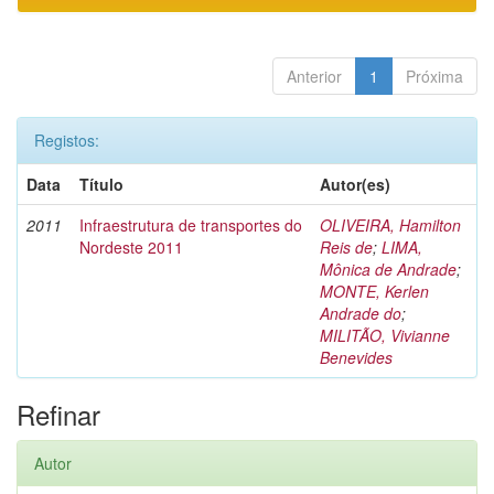
Anterior
1
Próxima
Registos:
Data
Título
Autor(es)
2011
Infraestrutura de transportes do
OLIVEIRA, Hamilton
Nordeste 2011
Reis de
;
LIMA,
Mônica de Andrade
;
MONTE, Kerlen
Andrade do
;
MILITÃO, Vivianne
Benevides
Refinar
Autor