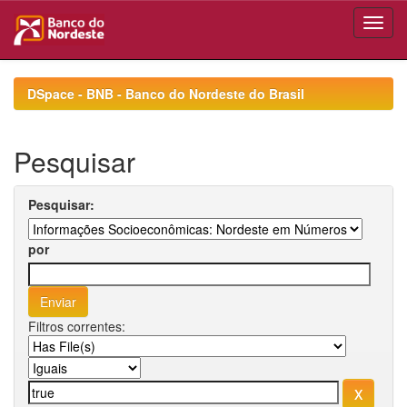
Skip
navigation
DSpace - BNB - Banco do Nordeste do Brasil
Pesquisar
Pesquisar:
por
Filtros correntes: