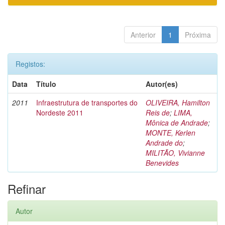
Anterior
1
Próxima
Registos:
Data
Título
Autor(es)
2011
Infraestrutura de transportes do
OLIVEIRA, Hamilton
Nordeste 2011
Reis de
;
LIMA,
Mônica de Andrade
;
MONTE, Kerlen
Andrade do
;
MILITÃO, Vivianne
Benevides
Refinar
Autor