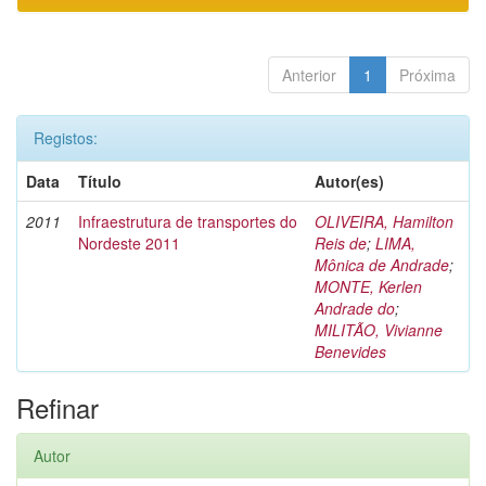
Anterior
1
Próxima
Registos:
Data
Título
Autor(es)
2011
Infraestrutura de transportes do
OLIVEIRA, Hamilton
Nordeste 2011
Reis de
;
LIMA,
Mônica de Andrade
;
MONTE, Kerlen
Andrade do
;
MILITÃO, Vivianne
Benevides
Refinar
Autor