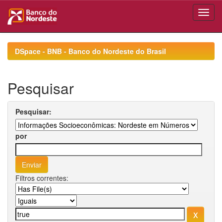
Skip
navigation
DSpace - BNB - Banco do Nordeste do Brasil
Pesquisar
Pesquisar:
por
Filtros correntes: